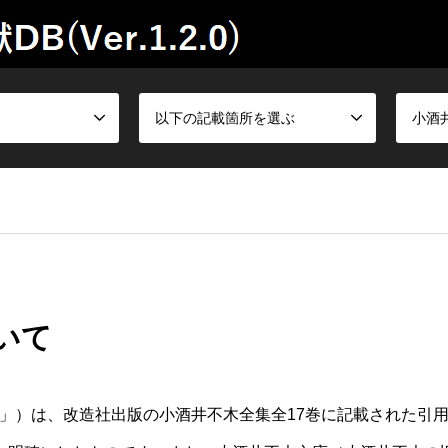
以下の記載箇所を選ぶ
小酒
いて
B」）は、改造社出版の小酒井不木全集全17巻に記載された引