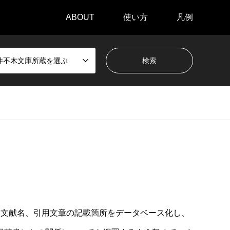
ABOUT
使い方
凡例
井不木文庫所蔵を選ぶ
用文献名、引用文章の記載箇所をデータベース化し、