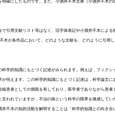
を明確にしたものです。また、小酒井不木文庫（小酒井不木の
合で引用文献リスト等はなく、旧字体表記や小酒井不木による
井不木が各作品において、どのような文献を、どのように引用
の科学的知識にもとづく記述がみられます。例えば，フィクシ
求が伺えます。この科学的知識にもとづく記述は，科学論文に
結核患者としての側面を有しており，医学者でありながら患者
と言われていますが，不治の病という科学の限界を痛感してい
酒井不木の知的活動を解明することは「科学的知識との向き合