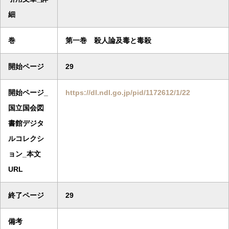
細
巻
第一巻 殺人論及毒と毒殺
開始ページ
29
開始ページ_
https://dl.ndl.go.jp/pid/1172612/1/22
国立国会図
書館デジタ
ルコレクシ
ョン_本文
URL
終了ページ
29
備考