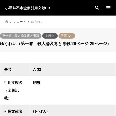
小酒井不木全集引用文献DB
検索
レコード
ゆうれい
第一巻 殺人論及毒と毒殺
文献名
所蔵あり
ゆうれい（第一巻 殺人論及毒と毒殺/29ページ-29ページ）
番号
A-32
引用文献名
幽靈
（全集記
載）
引用文献名
ゆうれい