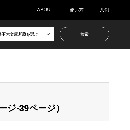
ABOUT
使い方
凡例
井不木文庫所蔵を選ぶ
8ページ-39ページ）