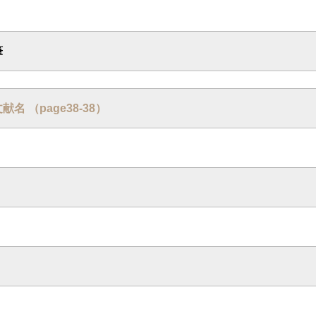
筆
 文献名 （page38-38）