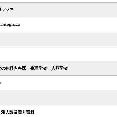
ガッツア
Mantegazza
アの神経内科医、生理学者、人類学者
章
 殺人論及毒と毒殺