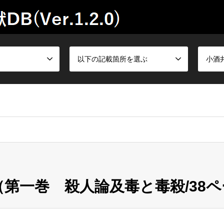
以下の記載箇所を選ぶ
小酒
 Donna（第一巻 殺人論及毒と毒殺/3