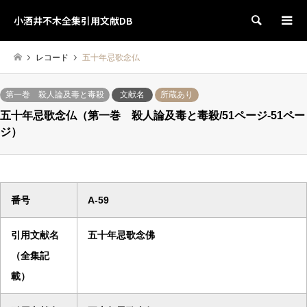
小酒井不木全集引用文献DB
検索
レコード
五十年忌歌念仏
第一巻 殺人論及毒と毒殺
文献名
所蔵あり
五十年忌歌念仏（第一巻 殺人論及毒と毒殺/51ページ-51ペー
ジ）
番号
A-59
引用文献名
五十年忌歌念佛
（全集記
載）