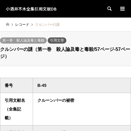
小酒井不木全集引用文献DB
検索
レコード
クルンバーの謎
第一巻 殺人論及毒と毒殺
引用文章
クルンバーの謎（第一巻 殺人論及毒と毒殺/57ページ-57ペー
ジ）
番号
B-45
引用文献名
クルーンバーの祕密
（全集記
載）