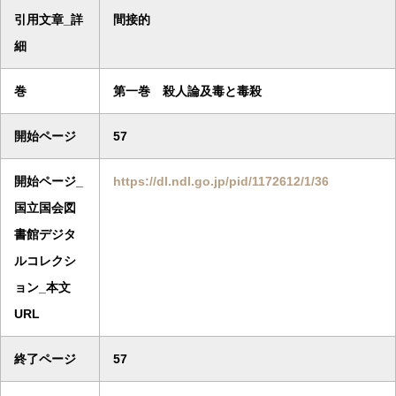
引用文章_詳
間接的
細
巻
第一巻 殺人論及毒と毒殺
開始ページ
57
開始ページ_
https://dl.ndl.go.jp/pid/1172612/1/36
国立国会図
書館デジタ
ルコレクシ
ョン_本文
URL
終了ページ
57