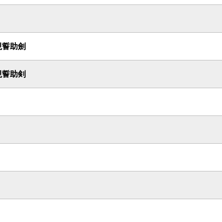
現誓助劍
現誓助剣