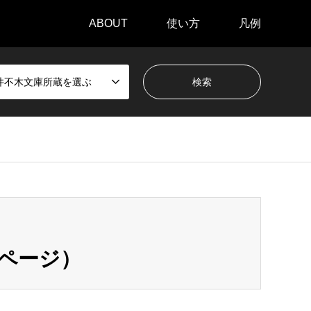
ABOUT
使い方
凡例
井不木文庫所蔵を選ぶ
1ページ）