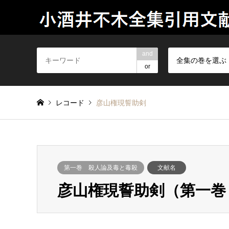
and
全集の巻を選ぶ
or
レコード
彦山権現誓助剣
第一巻 殺人論及毒と毒殺
文献名
彦山権現誓助剣（第一巻 