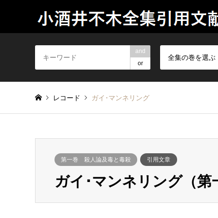
and
全集の巻を選ぶ
or
レコード
ガイ･マンネリング
第一巻 殺人論及毒と毒殺
引用文章
ガイ･マンネリング（第一