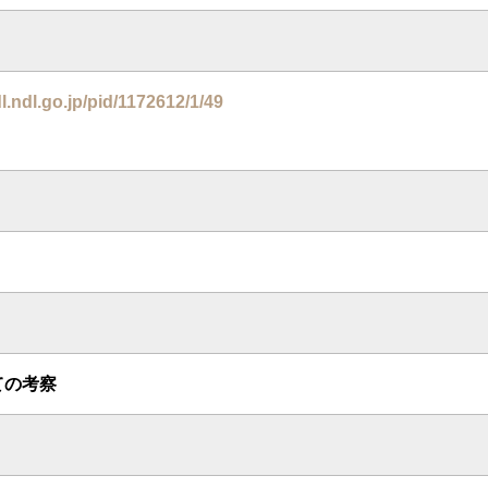
dl.ndl.go.jp/pid/1172612/1/49
ての考察