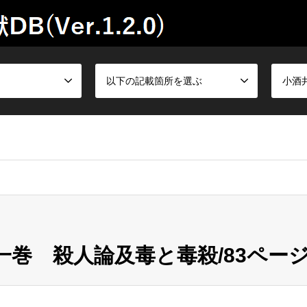
以下の記載箇所を選ぶ
小酒
巻 殺人論及毒と毒殺/83ページ