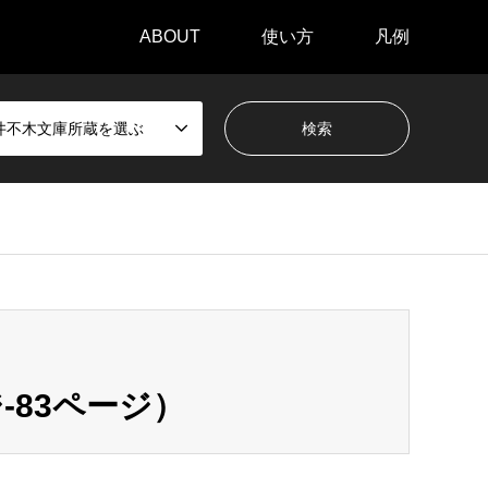
ABOUT
使い方
凡例
井不木文庫所蔵を選ぶ
-83ページ）