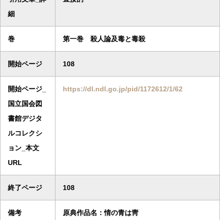
細
巻
第一巻 殺人論及毒と毒殺
開始ページ
108
開始ページ_
https://dl.ndl.go.jp/pid/1172612/1/62
国立国会図
書館デジタ
ルコレクシ
ョン_本文
URL
終了ページ
108
備考
原典作品名：情の青は靑