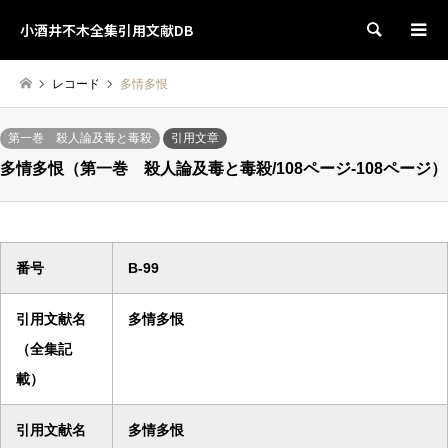
小酒井不木全集引用文献DB
検索
レコード
多情多恨
第一巻 殺人論及毒と毒殺
引用文章
多情多恨（第一巻 殺人論及毒と毒殺/108ページ-108ページ）
番号
B-99
引用文献名
多情多恨
（全集記
載）
引用文献名
多情多恨