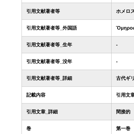
引用文献著者等
ホメロ
引用文献著者等_外国語
Ὅμηρο
引用文献著者等_生年
-
引用文献著者等_没年
-
引用文献著者等_詳細
古代ギ
記載内容
引用文
引用文章_詳細
間接的
巻
第一巻