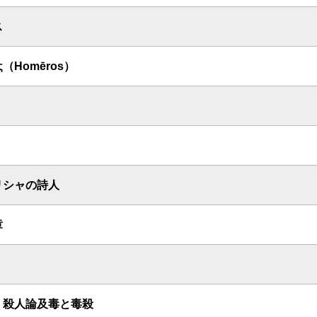
ス
ς（Homēros）
リシャの詩人
章
 殺人論及毒と毒殺