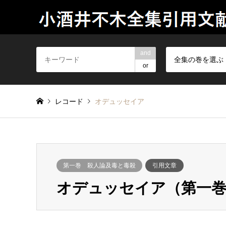
and
全集の巻を選ぶ
or
レコード
オデュッセイア
第一巻 殺人論及毒と毒殺
引用文章
オデュッセイア（第一巻 