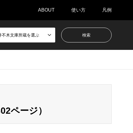
ABOUT
使い方
凡例
井不木文庫所蔵を選ぶ
02ページ）