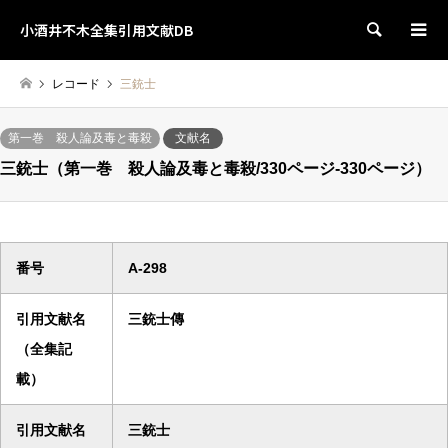
小酒井不木全集引用文献DB
検索
レコード
三銃士
第一巻 殺人論及毒と毒殺
文献名
三銃士（第一巻 殺人論及毒と毒殺/330ページ-330ページ）
番号
A-298
引用文献名
三銃士傳
（全集記
載）
引用文献名
三銃士