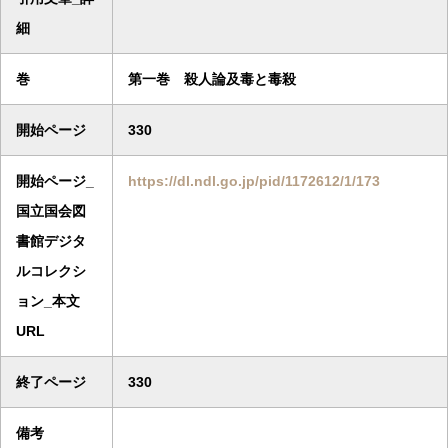
細
巻
第一巻 殺人論及毒と毒殺
開始ページ
330
開始ページ_
https://dl.ndl.go.jp/pid/1172612/1/173
国立国会図
書館デジタ
ルコレクシ
ョン_本文
URL
終了ページ
330
備考