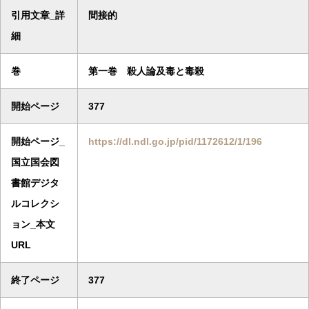
引用文章_詳
間接的
細
巻
第一巻 殺人論及毒と毒殺
開始ページ
377
開始ページ_
https://dl.ndl.go.jp/pid/1172612/1/196
国立国会図
書館デジタ
ルコレクシ
ョン_本文
URL
終了ページ
377