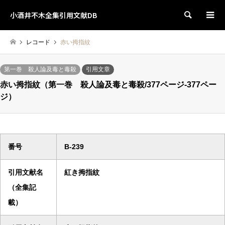
小酒井不木全集引用文献DB
検索
レコード
赤い拇指紋
第一巻 殺人論及毒と毒殺
引用文章
赤い拇指紋（第一巻 殺人論及毒と毒殺/377ページ-377ペー
ジ）
番号
B-239
引用文献名
紅き拇指紋
（全集記
載）