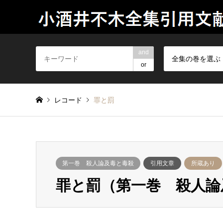
and
全集の巻を選ぶ
or
レコード
罪と罰
第一巻 殺人論及毒と毒殺
引用文章
所蔵あり
罪と罰（第一巻 殺人論及