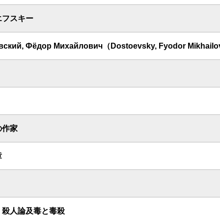
エフスキー
вский, Фёдор Михайлович（Dostoevsky, Fyodor Mikhail
の作家
章
 殺人論及毒と毒殺