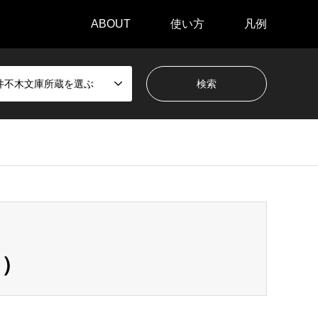
ABOUT
使い方
凡例
井不木文庫所蔵を選ぶ
ジ）