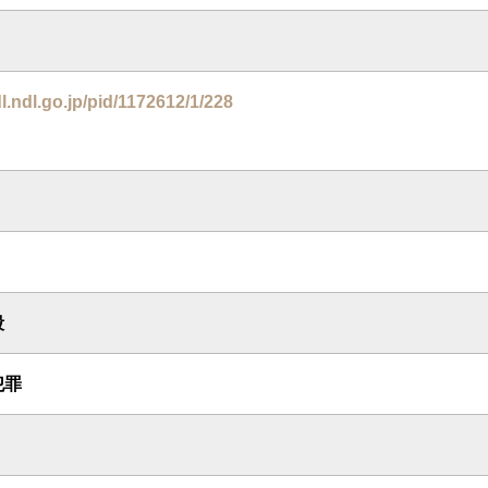
dl.ndl.go.jp/pid/1172612/1/228
殺
犯罪