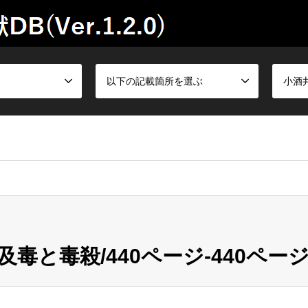
以下の記載箇所を選ぶ
小酒
毒と毒殺/440ページ-440ペー