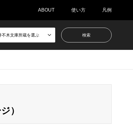
ABOUT
使い方
凡例
井不木文庫所蔵を選ぶ
ージ）