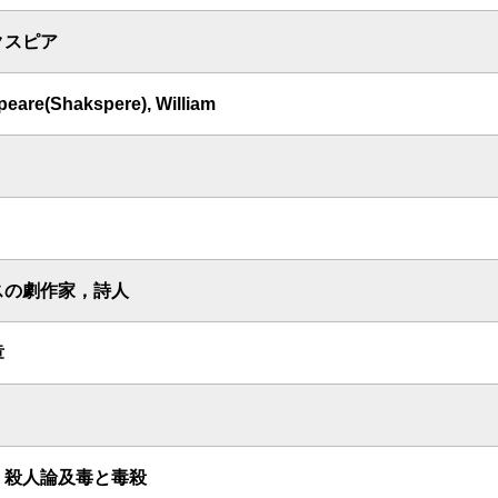
クスピア
eare(Shakspere), William
スの劇作家，詩人
章
 殺人論及毒と毒殺