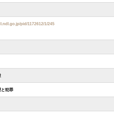
dl.ndl.go.jp/pid/1172612/1/245
殺
理と犯罪