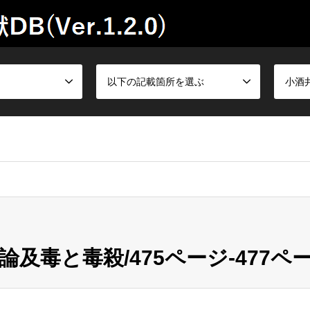
以下の記載箇所を選ぶ
小酒
及毒と毒殺/475ページ-477ペ