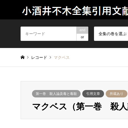
and
全集の巻を選ぶ
or
レコード
マクベス
第一巻 殺人論及毒と毒殺
引用文章
所蔵あり
マクベス（第一巻 殺人論