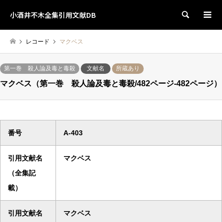
小酒井不木全集引用文献DB
検索
レコード
マクベス
第一巻 殺人論及毒と毒殺
文献名
所蔵あり
マクベス（第一巻 殺人論及毒と毒殺/482ページ-482ページ）
番号
A-403
引用文献名
マクベス
（全集記
載）
引用文献名
マクベス