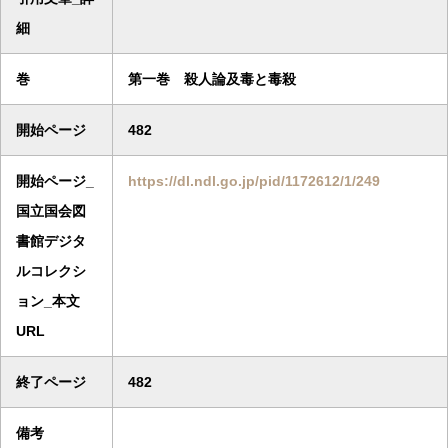
細
巻
第一巻 殺人論及毒と毒殺
開始ページ
482
開始ページ_
https://dl.ndl.go.jp/pid/1172612/1/249
国立国会図
書館デジタ
ルコレクシ
ョン_本文
URL
終了ページ
482
備考