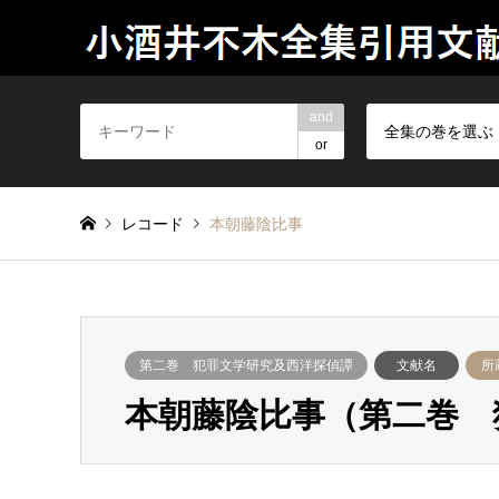
and
全集の巻を選ぶ
or
レコード
本朝藤陰比事
第二巻 犯罪文学研究及西洋探偵譚
文献名
所
本朝藤陰比事（第二巻 