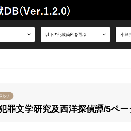
以下の記載箇所を選ぶ
小酒
蔵あり
犯罪文学研究及西洋探偵譚/5ペー