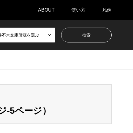
ABOUT
使い方
凡例
井不木文庫所蔵を選ぶ
ジ-5ページ）