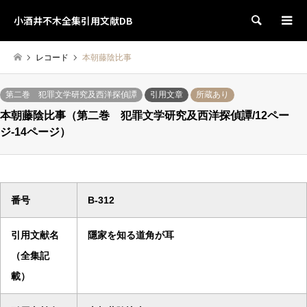
小酒井不木全集引用文献DB
検索
レコード
本朝藤陰比事
第二巻 犯罪文学研究及西洋探偵譚
引用文章
所蔵あり
本朝藤陰比事（第二巻 犯罪文学研究及西洋探偵譚/12ペー
ジ-14ページ）
番号
B-312
引用文献名
隱家を知る道角が耳
（全集記
載）