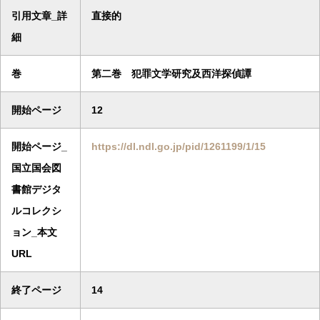
引用文章_詳
直接的
細
巻
第二巻 犯罪文学研究及西洋探偵譚
開始ページ
12
開始ページ_
https://dl.ndl.go.jp/pid/1261199/1/15
国立国会図
書館デジタ
ルコレクシ
ョン_本文
URL
終了ページ
14