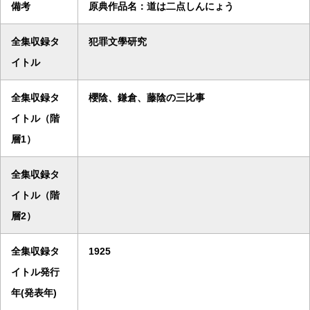
備考
原典作品名：道は二点しんにょう
全集収録タ
犯罪文學研究
イトル
全集収録タ
櫻陰、鎌倉、藤陰の三比事
イトル（階
層1）
全集収録タ
イトル（階
層2）
全集収録タ
1925
イトル発行
年(発表年)