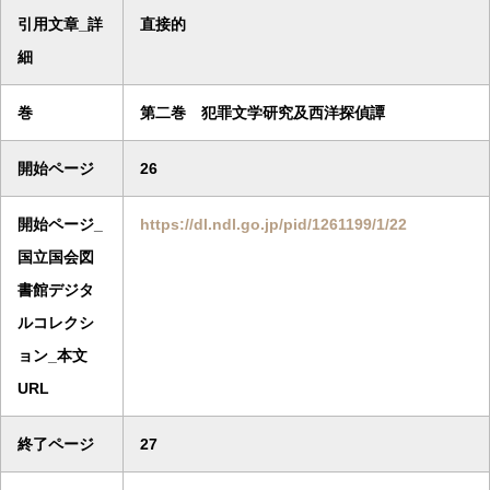
引用文章_詳
直接的
細
巻
第二巻 犯罪文学研究及西洋探偵譚
開始ページ
26
開始ページ_
https://dl.ndl.go.jp/pid/1261199/1/22
国立国会図
書館デジタ
ルコレクシ
ョン_本文
URL
終了ページ
27