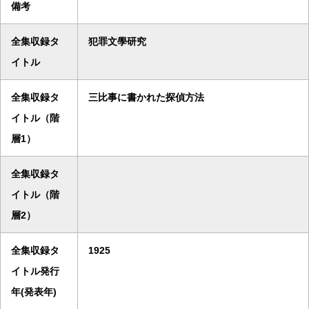
備考
全集収録タ
犯罪文學研究
イトル
全集収録タ
三比事に書かれた探偵方法
イトル（階
層1）
全集収録タ
イトル（階
層2）
全集収録タ
1925
イトル発行
年(発表年)