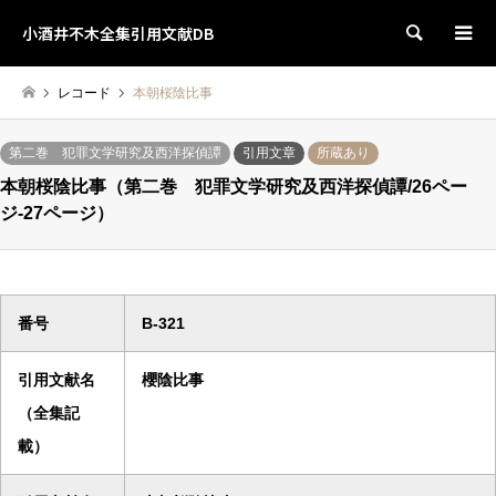
小酒井不木全集引用文献DB
検索
レコード
本朝桜陰比事
第二巻 犯罪文学研究及西洋探偵譚
引用文章
所蔵あり
本朝桜陰比事（第二巻 犯罪文学研究及西洋探偵譚/26ペー
ジ-27ページ）
番号
B-321
引用文献名
櫻陰比事
（全集記
載）