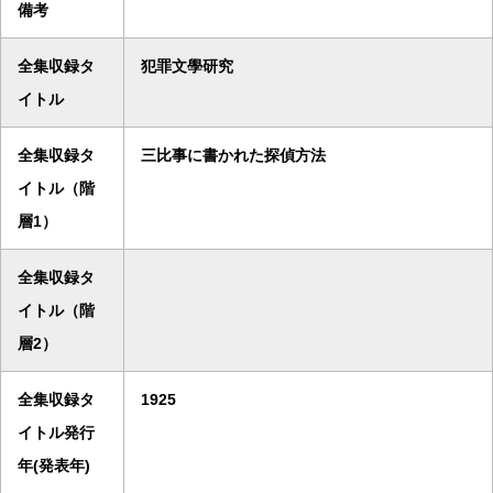
備考
全集収録タ
犯罪文學研究
イトル
全集収録タ
三比事に書かれた探偵方法
イトル（階
層1）
全集収録タ
イトル（階
層2）
全集収録タ
1925
イトル発行
年(発表年)