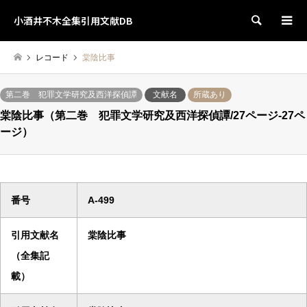
小酒井不木全集引用文献DB
検索
レコード
棠陰比事
第二巻 犯罪文学研究及西洋探偵譚
文献名
所蔵あり
棠陰比事（第二巻 犯罪文学研究及西洋探偵譚/27ページ-27ペ
ージ）
番号
A-499
引用文献名
棠陰比事
（全集記
載）