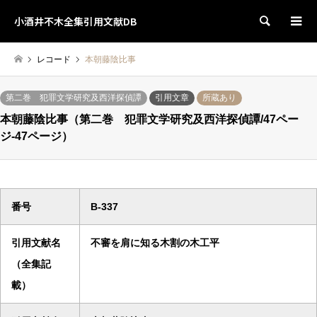
小酒井不木全集引用文献DB
検索
レコード
本朝藤陰比事
第二巻 犯罪文学研究及西洋探偵譚
引用文章
所蔵あり
本朝藤陰比事（第二巻 犯罪文学研究及西洋探偵譚/47ペー
ジ-47ページ）
番号
B-337
引用文献名
不審を肩に知る木割の木工平
（全集記
載）