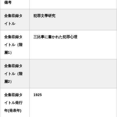
備考
全集収録タ
犯罪文學研究
イトル
全集収録タ
三比事に書かれた犯罪心理
イトル（階
層1）
全集収録タ
イトル（階
層2）
全集収録タ
1925
イトル発行
年(発表年)