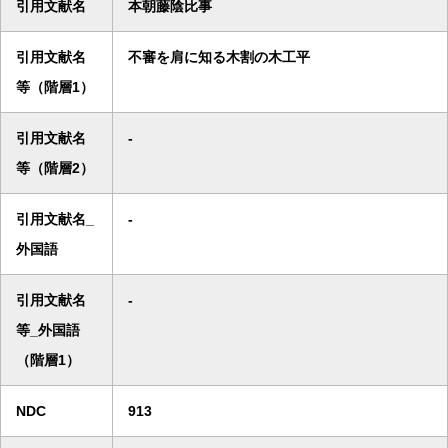
引用文献名
本朝藤陰比事
引用文献名
不審を肩に知る木割の木工平
等（階層1）
引用文献名
-
等（階層2）
引用文献名_
-
外国語
引用文献名
-
等_外国語
（階層1）
NDC
913