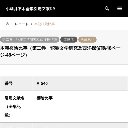
小酒井不木全集引用文献DB
検索
レコード
本朝桜陰比事
第二巻 犯罪文学研究及西洋探偵譚
文献名
所蔵あり
本朝桜陰比事（第二巻 犯罪文学研究及西洋探偵譚/48ペー
ジ-48ページ）
番号
A-540
引用文献名
櫻陰比事
（全集記
載）