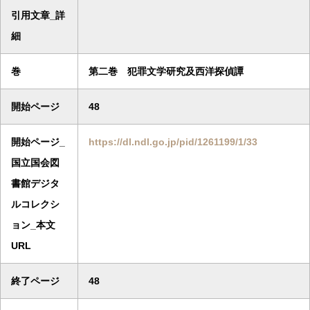
引用文章_詳
細
巻
第二巻 犯罪文学研究及西洋探偵譚
開始ページ
48
開始ページ_
https://dl.ndl.go.jp/pid/1261199/1/33
国立国会図
書館デジタ
ルコレクシ
ョン_本文
URL
終了ページ
48