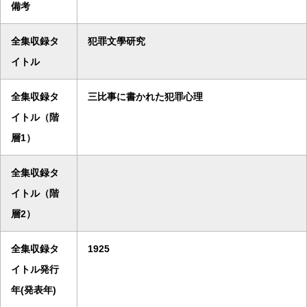
備考
全集収録タ
犯罪文學研究
イトル
全集収録タ
三比事に書かれた犯罪心理
イトル（階
層1）
全集収録タ
イトル（階
層2）
全集収録タ
1925
イトル発行
年(発表年)