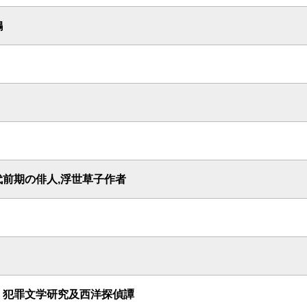
鶴
代前期の俳人,浮世草子作者
 犯罪文学研究及西洋探偵譚