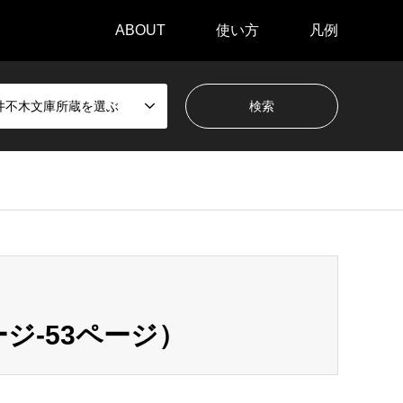
ABOUT
使い方
凡例
井不木文庫所蔵を選ぶ
ジ-53ページ）