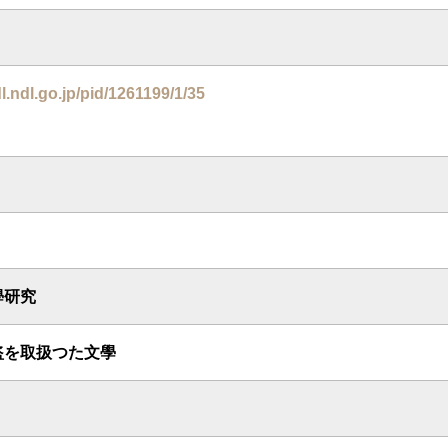
dl.ndl.go.jp/pid/1261199/1/35
學研究
盜を取扱つた文學