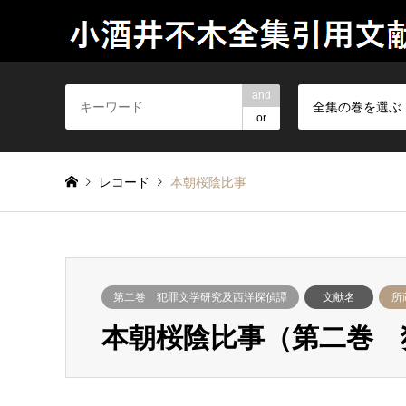
and
全集の巻を選ぶ
or
レコード
本朝桜陰比事
第二巻 犯罪文学研究及西洋探偵譚
文献名
所
本朝桜陰比事（第二巻 犯