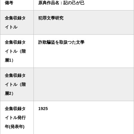
備考
原典作品名：記の己が已
全集収録タ
犯罪文學研究
イトル
全集収録タ
詐欺騙盜を取扱つた文學
イトル（階
層1）
全集収録タ
イトル（階
層2）
全集収録タ
1925
イトル発行
年(発表年)