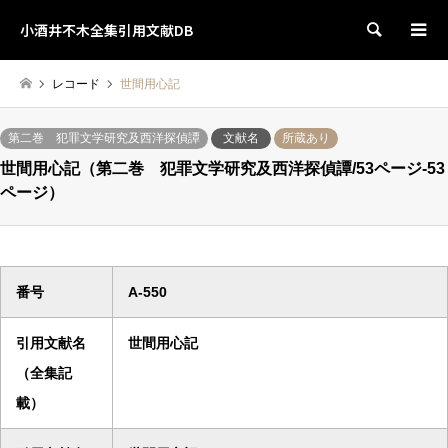
小酒井不木全集引用文献DB
検索
レコード
世間用心記
第二巻 犯罪文学研究及西洋探偵譚
文献名
所蔵あり
世間用心記（第二巻 犯罪文学研究及西洋探偵譚/53ページ-53
ページ）
番号
A-550
引用文献名
世間用心記
（全集記
載）