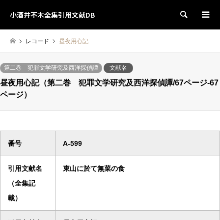
小酒井不木全集引用文献DB
検索
レコード
昼夜用心記
第二巻 犯罪文学研究及西洋探偵譚
文献名
昼夜用心記（第二巻 犯罪文学研究及西洋探偵譚/67ページ-67
ページ）
番号
A-599
引用文献名
東山に於て無菜の食
（全集記
載）