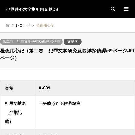
小酒井不木全集引用文献DB
検索
レコード
昼夜用心記
第二巻 犯罪文学研究及西洋探偵譚
文献名
昼夜用心記（第二巻 犯罪文学研究及西洋探偵譚/69ページ-69
ページ）
番号
A-609
引用文献名
一杯喰うたる伊丹諸白
（全集記
載）