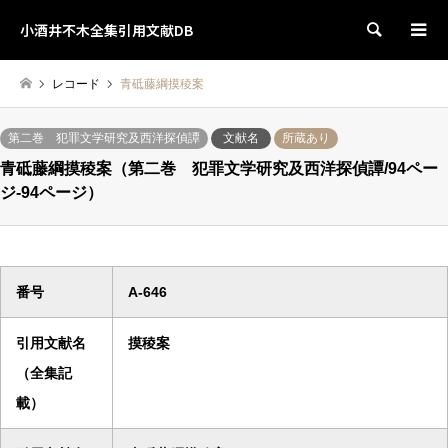
小酒井不木全集引用文献DB
検索
レコード
青砥藤綱摸稜案
第二巻 犯罪文学研究及西洋探偵譚
文献名
所蔵あり
青砥藤綱摸稜案（第二巻 犯罪文学研究及西洋探偵譚/94ペー
ジ-94ページ）
番号
A-646
引用文献名
摸稜案
（全集記
載）