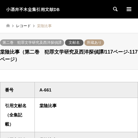
小酒井不木全集引用文献DB
検索
レコード
棠陰比事
第二巻 犯罪文学研究及西洋探偵譚
文献名
所蔵あり
棠陰比事（第二巻 犯罪文学研究及西洋探偵譚/117ページ-117
ページ）
番号
A-661
引用文献名
棠陰比事
（全集記
載）