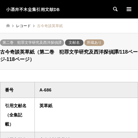
小酒井不木全集引用文献DB
検索
レコード
古今奇談英草紙
第二巻 犯罪文学研究及西洋探偵譚
文献名
所蔵あり
古今奇談英草紙（第二巻 犯罪文学研究及西洋探偵譚/118ペー
ジ-118ページ）
番号
A-686
引用文献名
英草紙
（全集記
載）