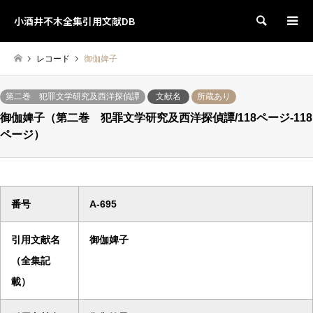
小酒井不木全集引用文献DB
検索
レコード
御伽婢子
第二巻 犯罪文学研究及西洋探偵譚
文献名
所蔵あり
御伽婢子（第二巻 犯罪文学研究及西洋探偵譚/118ページ-118
ページ）
番号
A-695
引用文献名
御伽婢子
（全集記
載）