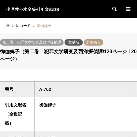
小酒井不木全集引用文献DB
検索
レコード
御伽婢子
第二巻 犯罪文学研究及西洋探偵譚
文献名
所蔵あり
御伽婢子（第二巻 犯罪文学研究及西洋探偵譚/120ページ-120
ページ）
番号
A-702
引用文献名
御伽婢子
（全集記
載）