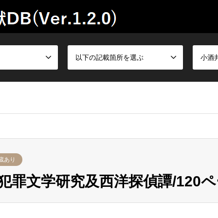
以下の記載箇所を選ぶ
小酒
蔵あり
罪文学研究及西洋探偵譚/120ペー