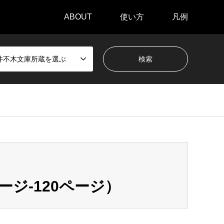
ABOUT
使い方
凡例
井不木文庫所蔵を選ぶ
ジ-120ページ）