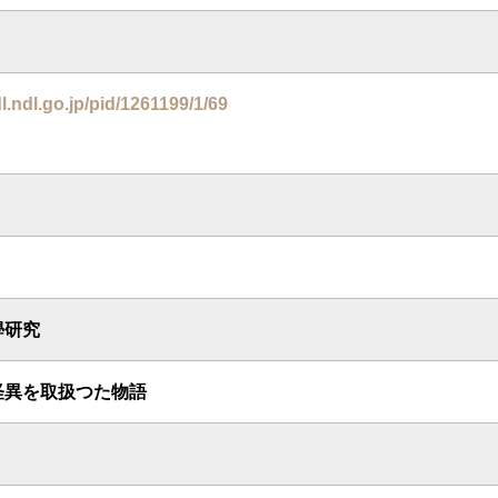
dl.ndl.go.jp/pid/1261199/1/69
學研究
怪異を取扱つた物語