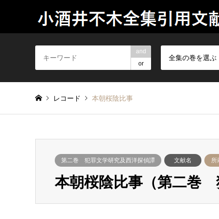
and
全集の巻を選ぶ
or
レコード
本朝桜陰比事
第二巻 犯罪文学研究及西洋探偵譚
文献名
所
本朝桜陰比事（第二巻 犯