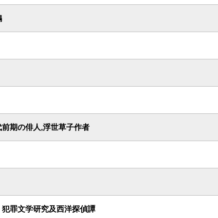
鶴
代前期の俳人,浮世草子作者
 犯罪文学研究及西洋探偵譚