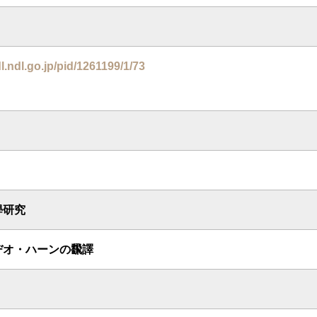
dl.ndl.go.jp/pid/1261199/1/73
學研究
ヂオ・ハーンの飜譯