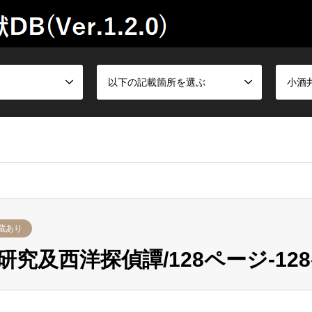
以下の記載箇所を選ぶ
小酒
蔵あり
究及西洋探偵譚/128ページ-12