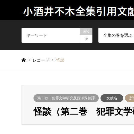
and
全集の巻を選ぶ
or
レコード
怪談
第二巻 犯罪文学研究及西洋探偵譚
文献名
所
怪談（第二巻 犯罪文学研