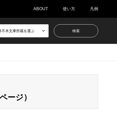
ABOUT
使い方
凡例
井不木文庫所蔵を選ぶ
8ページ）