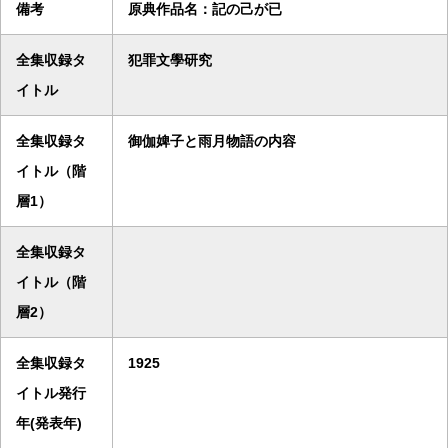
備考
原典作品名：記の己が已
全集収録タ
犯罪文學研究
イトル
全集収録タ
御伽婢子と雨月物語の内容
イトル（階
層1）
全集収録タ
イトル（階
層2）
全集収録タ
1925
イトル発行
年(発表年)