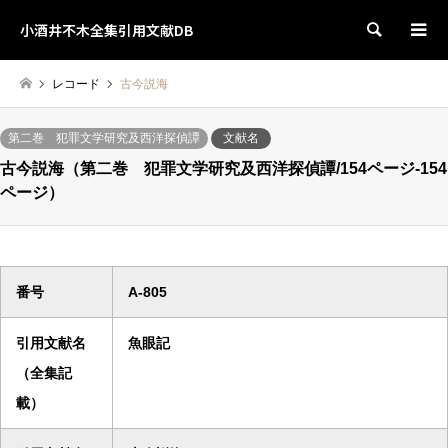
小酒井不木全集引用文献DB
検索
レコード
古今説海
第二巻 犯罪文学研究及西洋探偵譚
文献名
古今説海（第二巻 犯罪文学研究及西洋探偵譚/154ページ-154
ページ）
番号
A-805
引用文献名
魚眼記
（全集記
載）