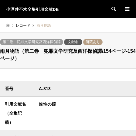
小酒井不木全集引用文献DB
検索
レコード
雨月物語
第二巻 犯罪文学研究及西洋探偵譚
文献名
所蔵あり
雨月物語（第二巻 犯罪文学研究及西洋探偵譚/154ページ-154
ページ）
番号
A-813
引用文献名
蛇性の婬
（全集記
載）