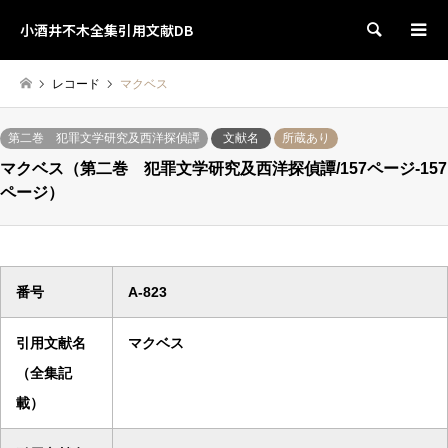
小酒井不木全集引用文献DB
検索
レコード
マクベス
第二巻 犯罪文学研究及西洋探偵譚
文献名
所蔵あり
マクベス（第二巻 犯罪文学研究及西洋探偵譚/157ページ-157
ページ）
番号
A-823
引用文献名
マクベス
（全集記
載）