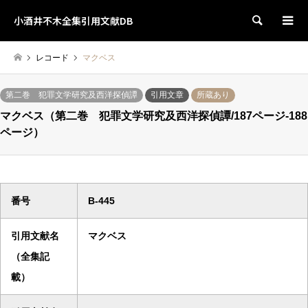
小酒井不木全集引用文献DB
検索
レコード
マクベス
第二巻 犯罪文学研究及西洋探偵譚
引用文章
所蔵あり
マクベス（第二巻 犯罪文学研究及西洋探偵譚/187ページ-188
ページ）
番号
B-445
引用文献名
マクベス
（全集記
載）