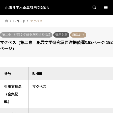
小酒井不木全集引用文献DB
検索
レコード
マクベス
第二巻 犯罪文学研究及西洋探偵譚
引用文章
所蔵あり
マクベス（第二巻 犯罪文学研究及西洋探偵譚/192ページ-192
ページ）
番号
B-455
引用文献名
マクベス
（全集記
載）