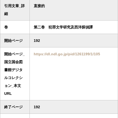
引用文章_詳
直接的
細
巻
第二巻 犯罪文学研究及西洋探偵譚
開始ページ
192
開始ページ_
https://dl.ndl.go.jp/pid/1261199/1/105
国立国会図
書館デジタ
ルコレクシ
ョン_本文
URL
終了ページ
192