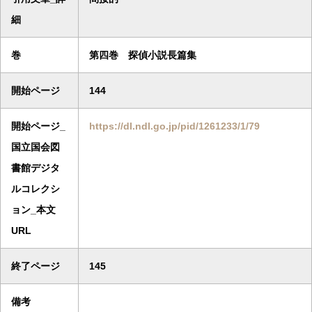
細
巻
第四巻 探偵小説長篇集
開始ページ
144
開始ページ_
https://dl.ndl.go.jp/pid/1261233/1/79
国立国会図
書館デジタ
ルコレクシ
ョン_本文
URL
終了ページ
145
備考