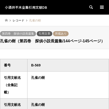
小酒井不木全集引用文献DB
検索
レコード
孔雀の樹
第四巻 探偵小説長篇集
引用文章
所蔵あり
孔雀の樹（第四巻 探偵小説長篇集/144ページ-145ページ）
番号
B-569
引用文献名
孔雀の樹
（全集記
載）
引用文献名
孔雀の樹