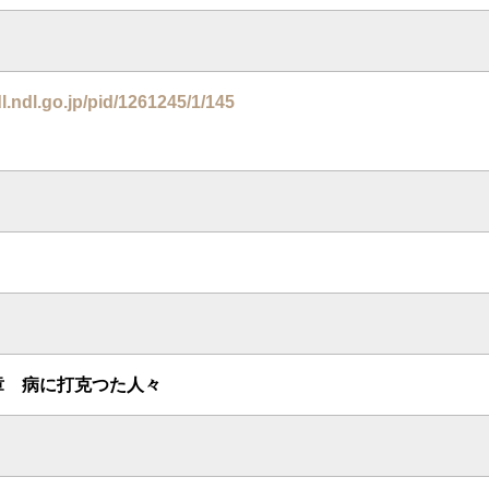
dl.ndl.go.jp/pid/1261245/1/145
章 病に打克つた人々