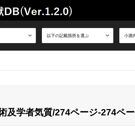
以下の記載箇所を選ぶ
小酒
及学者気質/274ページ-274ペ