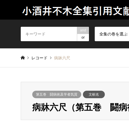
and
全集の巻を選ぶ
or
レコード
病牀六尺
第五巻 闘病術及学者気質
文献名
病牀六尺（第五巻 闘病術