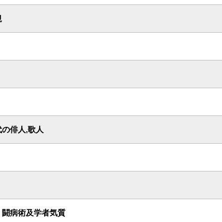
規
の俳人,歌人
 闘病術及学者気質