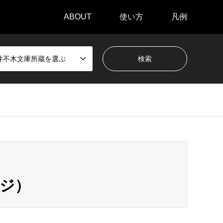
ABOUT
使い方
凡例
井不木文庫所蔵を選ぶ
ージ）