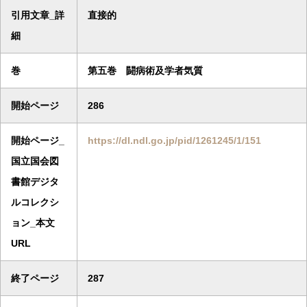
引用文章_詳
直接的
細
巻
第五巻 闘病術及学者気質
開始ページ
286
開始ページ_
https://dl.ndl.go.jp/pid/1261245/1/151
国立国会図
書館デジタ
ルコレクシ
ョン_本文
URL
終了ページ
287