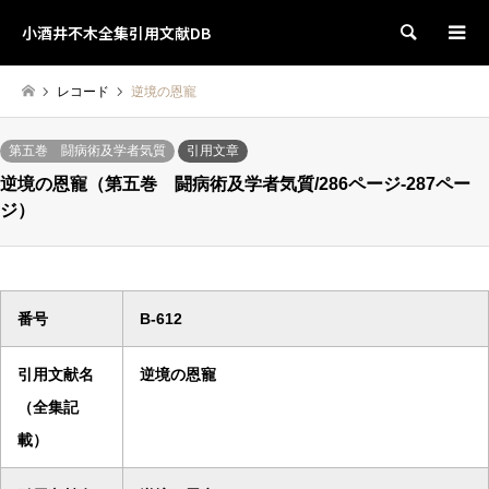
小酒井不木全集引用文献DB
検索
レコード
逆境の恩寵
第五巻 闘病術及学者気質
引用文章
逆境の恩寵（第五巻 闘病術及学者気質/286ページ-287ペー
ジ）
番号
B-612
引用文献名
逆境の恩寵
（全集記
載）