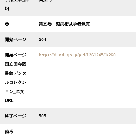
細
巻
第五巻 闘病術及学者気質
開始ページ
504
開始ページ_
https://dl.ndl.go.jp/pid/1261245/1/260
国立国会図
書館デジタ
ルコレクシ
ョン_本文
URL
終了ページ
505
備考