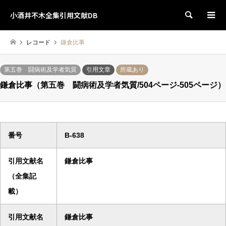
小酒井不木全集引用文献DB
検索
レコード
鎌倉比事
第五巻 闘病術及学者気質
引用文章
所蔵あり
鎌倉比事（第五巻 闘病術及学者気質/504ページ-505ページ）
番号
B-638
引用文献名
鎌倉比事
（全集記
載）
引用文献名
鎌倉比事