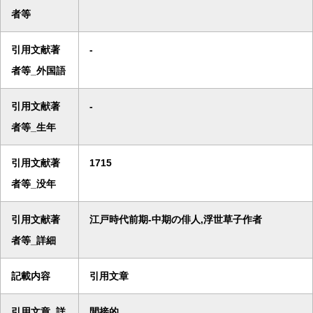
者等
引用文献著
-
者等_外国語
引用文献著
-
者等_生年
引用文献著
1715
者等_没年
引用文献著
江戸時代前期-中期の俳人,浮世草子作者
者等_詳細
記載内容
引用文章
引用文章_詳
間接的