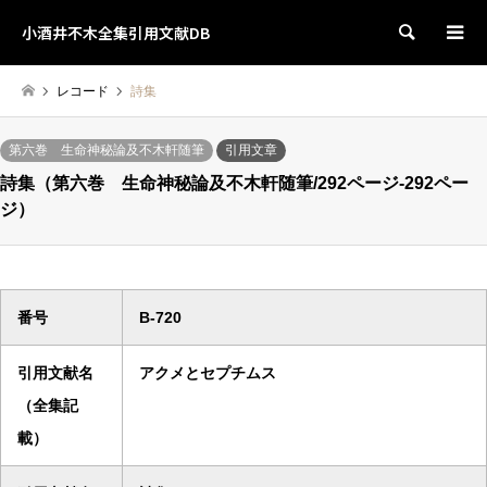
小酒井不木全集引用文献DB
検索
レコード
詩集
第六巻 生命神秘論及不木軒随筆
引用文章
詩集（第六巻 生命神秘論及不木軒随筆/292ページ-292ペー
ジ）
番号
B-720
引用文献名
アクメとセプチムス
（全集記
載）