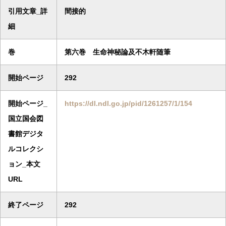
引用文章_詳
間接的
細
巻
第六巻 生命神秘論及不木軒随筆
開始ページ
292
開始ページ_
https://dl.ndl.go.jp/pid/1261257/1/154
国立国会図
書館デジタ
ルコレクシ
ョン_本文
URL
終了ページ
292