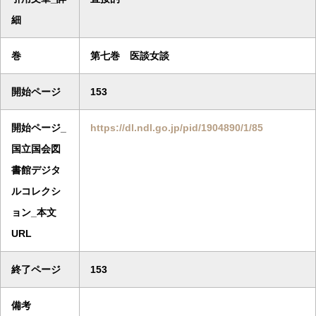
細
巻
第七巻 医談女談
開始ページ
153
開始ページ_
https://dl.ndl.go.jp/pid/1904890/1/85
国立国会図
書館デジタ
ルコレクシ
ョン_本文
URL
終了ページ
153
備考