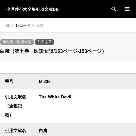
小酒井不木全集引用文献DB
検索
レコード
白魔
第七巻 医談女談
引用文章
白魔（第七巻 医談女談/153ページ-153ページ）
番号
B-836
引用文献名
The White Devil
（全集記
載）
引用文献名
白魔