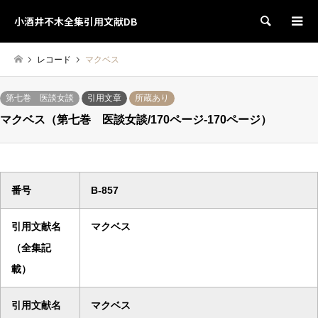
小酒井不木全集引用文献DB
検索
レコード
マクベス
第七巻 医談女談
引用文章
所蔵あり
マクベス（第七巻 医談女談/170ページ-170ページ）
番号
B-857
引用文献名
マクベス
（全集記
載）
引用文献名
マクベス