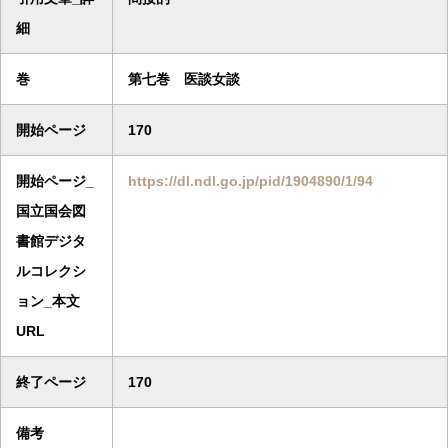
細
巻
第七巻 医談女談
開始ページ
170
開始ページ_
https://dl.ndl.go.jp/pid/1904890/1/94
国立国会図
書館デジタ
ルコレクシ
ョン_本文
URL
終了ページ
170
備考