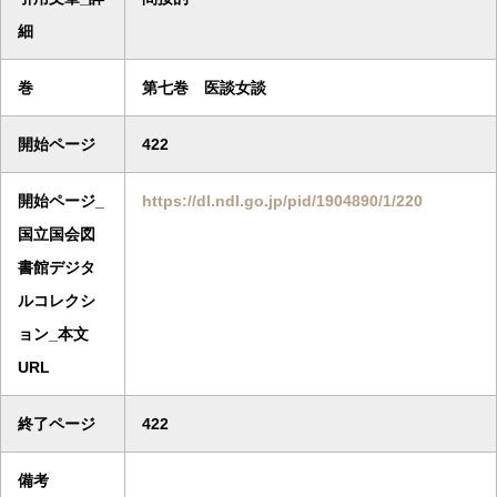
細
巻
第七巻 医談女談
開始ページ
422
開始ページ_
https://dl.ndl.go.jp/pid/1904890/1/220
国立国会図
書館デジタ
ルコレクシ
ョン_本文
URL
終了ページ
422
備考