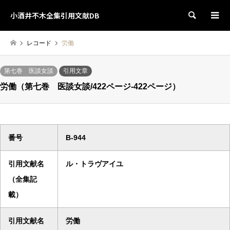
小酒井不木全集引用文献DB
検索
レコード
労働
第七巻 医談女談
引用文章
労働（第七巻 医談女談/422ページ-422ページ）
番号
B-944
引用文献名
ル・トラヴアイユ
（全集記
載）
引用文献名
労働