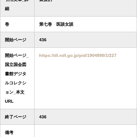
細
巻
第七巻 医談女談
開始ページ
436
開始ページ_
https://dl.ndl.go.jp/pid/1904890/1/227
国立国会図
書館デジタ
ルコレクシ
ョン_本文
URL
終了ページ
436
備考