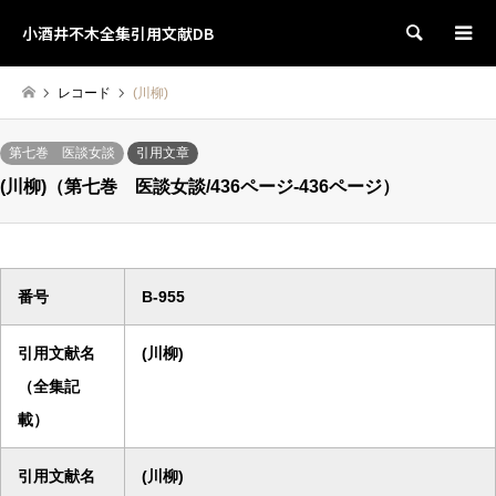
小酒井不木全集引用文献DB
検索
レコード
(川柳)
第七巻 医談女談
引用文章
(川柳)（第七巻 医談女談/436ページ-436ページ）
番号
B-955
引用文献名
(川柳)
（全集記
載）
引用文献名
(川柳)