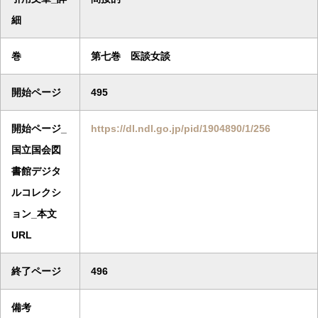
細
巻
第七巻 医談女談
開始ページ
495
開始ページ_
https://dl.ndl.go.jp/pid/1904890/1/256
国立国会図
書館デジタ
ルコレクシ
ョン_本文
URL
終了ページ
496
備考