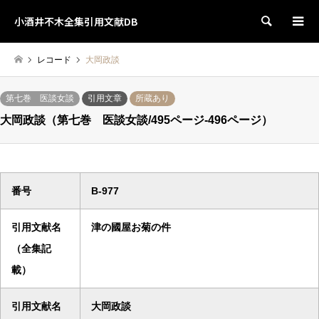
小酒井不木全集引用文献DB
検索
レコード
大岡政談
第七巻 医談女談
引用文章
所蔵あり
大岡政談（第七巻 医談女談/495ページ-496ページ）
番号
B-977
引用文献名
津の國屋お菊の件
（全集記
載）
引用文献名
大岡政談