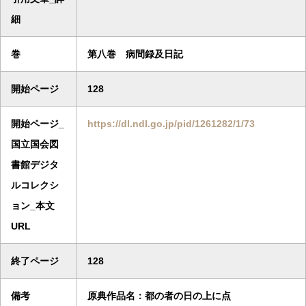
細
巻
第八巻 病間録及日記
開始ページ
128
開始ページ_
https://dl.ndl.go.jp/pid/1261282/1/73
国立国会図
書館デジタ
ルコレクシ
ョン_本文
URL
終了ページ
128
備考
原典作品名：都の者の日の上に点