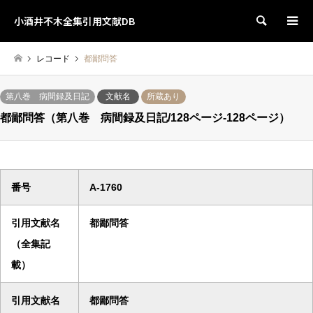
小酒井不木全集引用文献DB
検索
レコード
都鄙問答
第八巻 病間録及日記
文献名
所蔵あり
都鄙問答（第八巻 病間録及日記/128ページ-128ページ）
番号
A-1760
引用文献名
都鄙問答
（全集記
載）
引用文献名
都鄙問答