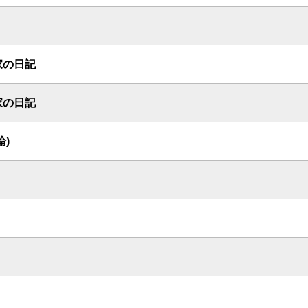
家の日記
家の日記
論)