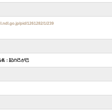
dl.ndl.go.jp/pid/1261282/1/239
品名：記の己が已