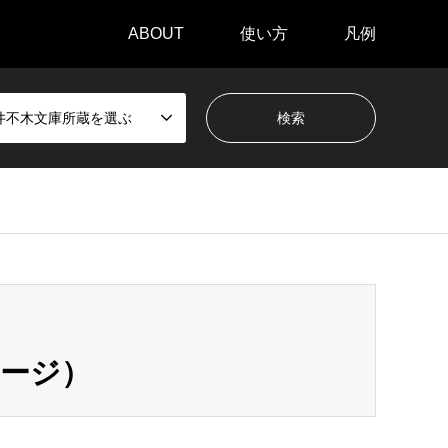
ABOUT
使い方
凡例
井不木文庫所蔵を選ぶ
ページ）