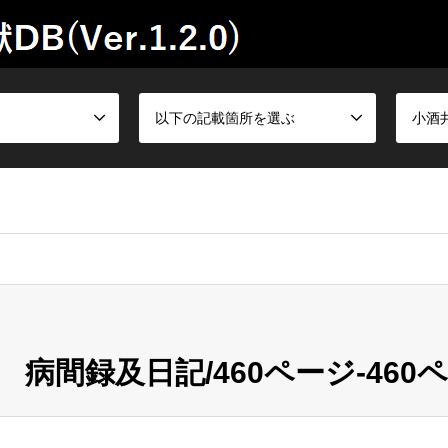
以下の記載箇所を選ぶ
小酒
病間録及日記/460ページ-460