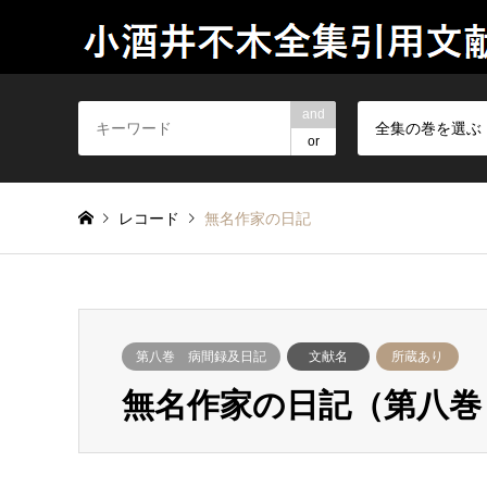
and
全集の巻を選ぶ
or
レコード
無名作家の日記
第八巻 病間録及日記
文献名
所蔵あり
無名作家の日記（第八巻 