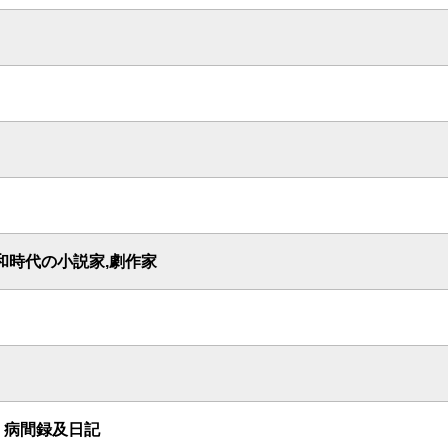
和時代の小説家,劇作家
 病間録及日記