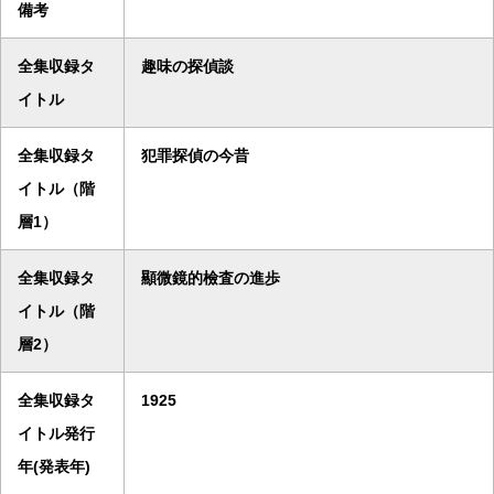
備考
全集収録タ
趣味の探偵談
イトル
全集収録タ
犯罪探偵の今昔
イトル（階
層1）
全集収録タ
顯微鏡的檢査の進歩
イトル（階
層2）
全集収録タ
1925
イトル発行
年(発表年)