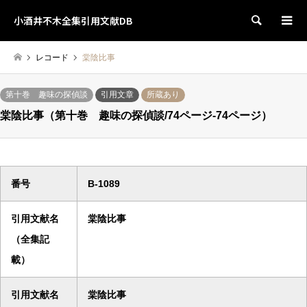
小酒井不木全集引用文献DB
検索
レコード
棠陰比事
第十巻 趣味の探偵談
引用文章
所蔵あり
棠陰比事（第十巻 趣味の探偵談/74ページ-74ページ）
番号
B-1089
引用文献名
棠陰比事
（全集記
載）
引用文献名
棠陰比事